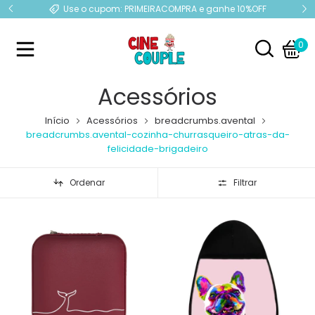
e
Use o cupom: PRIMEIRACOMPRA e ganhe 10%OFF
0
Acessórios
Início
Acessórios
breadcrumbs.avental
breadcrumbs.avental-cozinha-churrasqueiro-atras-da-
felicidade-brigadeiro
Ordenar
Filtrar