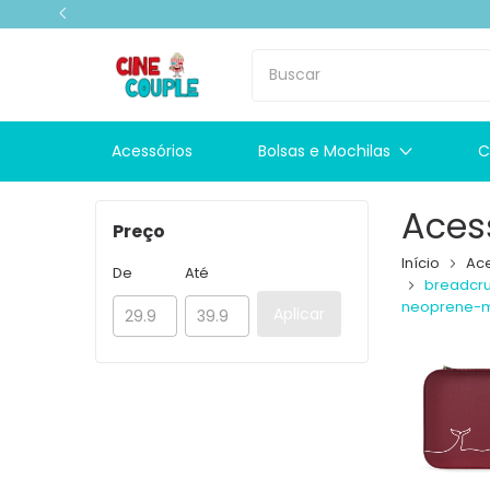
Acessórios
Bolsas e Mochilas
C
Aces
Preço
Início
Ace
De
Até
breadcru
neoprene-m
Aplicar