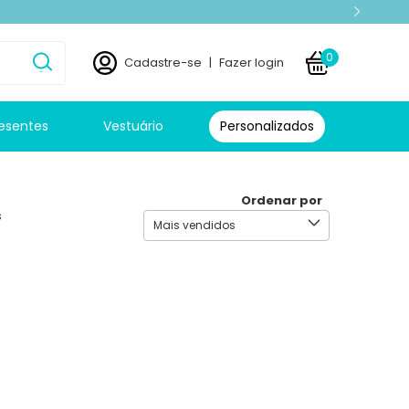
0
Cadastre-se
|
Fazer login
esentes
Vestuário
Personalizados
Ordenar por
s