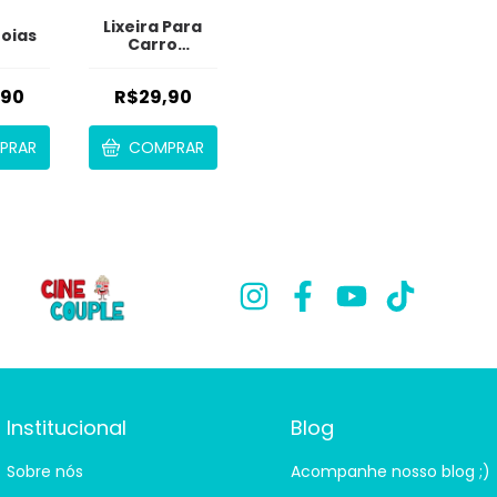
Lixeira Para
oias
Carro
Neoprene
Lixocar
,90
R$29,90
PRAR
COMPRAR
Institucional
Blog
Sobre nós
Acompanhe nosso blog ;)