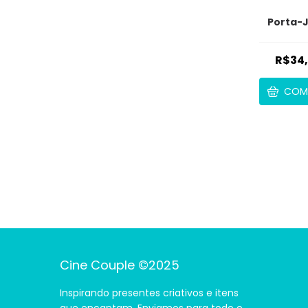
Porta-J
R$34
COM
Cine Couple ©2025
Inspirando presentes criativos e itens