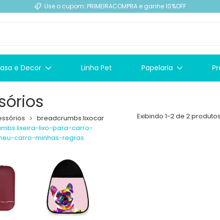
Use o cupom: PRIMEIRACOMPRA e ganhe 10%OFF
asa e Decor
Linha Pet
Papelaria
Pr
sórios
Exibindo 1-2 de 2 produto
ssórios
breadcrumbs.lixocar
mbs.lixeira-lixo-para-carro-
eu-carro-minhas-regras