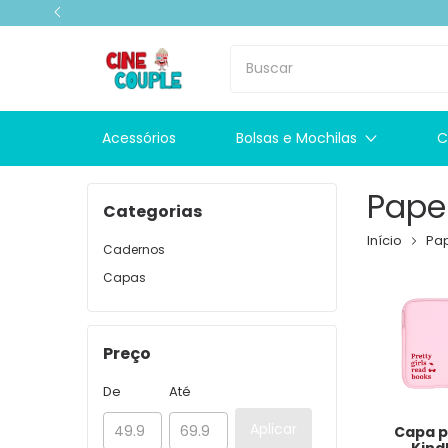
Acessórios
Bolsas e Mochilas
C
Pape
Categorias
Início
Pap
Cadernos
Capas
Preço
De
Até
Aplicar
Capa 
Kind