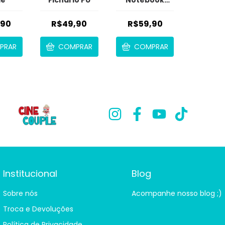
com Zíper
,90
R$49,90
R$59,90
PRAR
COMPRAR
COMPRAR
Institucional
Blog
Sobre nós
Acompanhe nosso blog ;)
Troca e Devoluções
Política de Privacidade