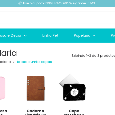
Use o cupom: PRIMEIRACOMPRA e ganhe 10%OFF
asa e Decor
Linha Pet
Papelaria
Pr
laria
Exibindo 1-3 de 3 produto
elaria
breadcrumbs.capas
para
Caderno
Capa
le
Fichário PU
Notebook