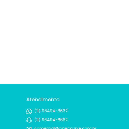
Atendimento
(11) 96494-8662
(11) 96494-8662
comercial@cinecouple.com.br