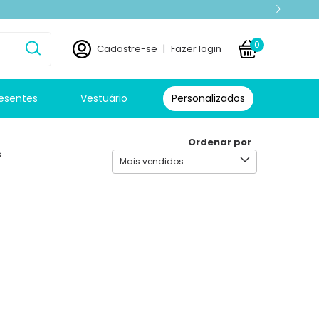
0
Cadastre-se
|
Fazer login
esentes
Vestuário
Personalizados
Ordenar por
s